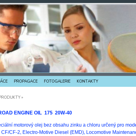
ÁCE
PROPAGACE
FOTOGALERIE
KONTAKTY
PRODUKTY »
LROAD ENGINE OIL 175
20W-40
ciální motorový olej bez obsahu zinku a chloru určený pro moder
 CF/CF-2, Electro-Motive Diesel (EMD), Locomotive Maintenan