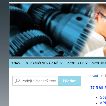
O NÁS
DOPORUČENÉ NÁPLNĚ
PRODUKTY
SPOLUPR
Úvod
Hledat
77 RAI
Spe
API